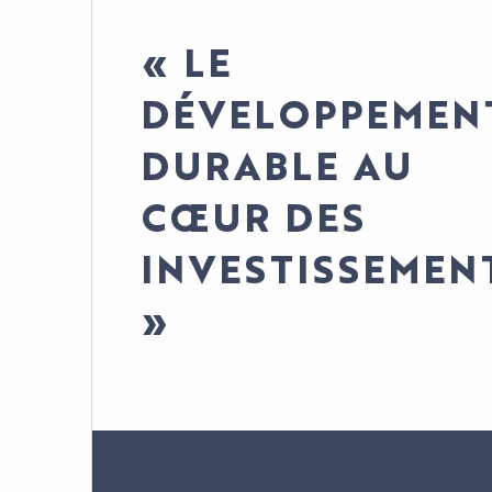
« LE
DÉVELOPPEMEN
DURABLE AU
L'AGENDA
CŒUR DES
LE PALAIS
LES ACTUALITÉS
INVESTISSEMEN
VOTRE ÉVÈNEMENT
»
INFOS PRATIQUES