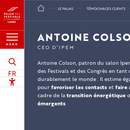
Aller
LE PALAIS
TÉMOIGNAGES CLIENTS
au
contenu
principal
ANTOINE COLS
MENU
CEO D’IPEM
Antoine Colson, patron du salon Ipe
Recherche
des Festivals et des Congrès en tant
FR
durablement le monde . Il estime éga
Accessibilité
pour
favoriser les contacts
et
faire
cadre de la
transition énergétique
o
émergents