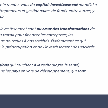
st le rendez-vous du
capital-investissement
mondial à
repreneurs et gestionnaires de fonds, entre autres, y
in.
l investissement sont
au cœur des transformations
de
 travail pour financer les entreprises, les
ons nouvelles à nos sociétés. Évidemment ce qui
CTACLES
GENDA
 la préoccupation et de l’investissement des sociétés
ALAIS
ALAIS
DIO
ETTERIE
UALITÉS
tions
qui touchent à la technologie, la santé,
ns les pays en voie de développement, qui sont