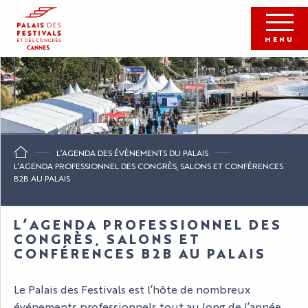
Aller
au
contenu
MENU
principal
L’AGENDA DES ÉVÈNEMENTS DU PALAIS
L’AGENDA PROFESSIONNEL DES CONGRÈS, SALONS ET CONFÉRENCES
B2B AU PALAIS
L’AGENDA PROFESSIONNEL DES
CONGRÈS, SALONS ET
CONFÉRENCES B2B AU PALAIS
Le Palais des Festivals est l’hôte de nombreux
événements professionnels tout au long de l’année,