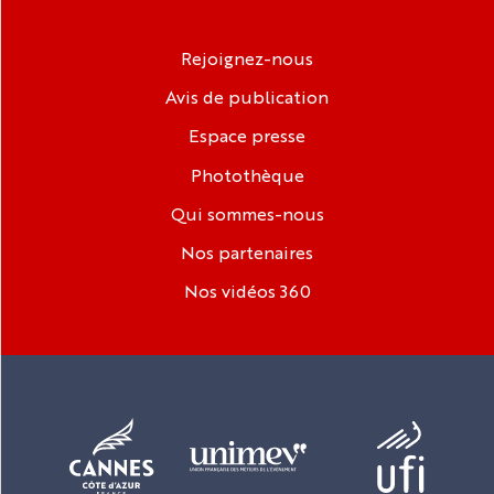
Rejoignez-nous
Avis de publication
Espace presse
Photothèque
Qui sommes-nous
Nos partenaires
Nos vidéos 360