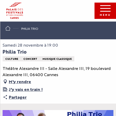
Aller
au
contenu
MENU
principal
PHILIA TRIO
Samedi 28 novembre à 19:00
Philia Trio
CULTURE
CONCERT
MUSIQUE CLASSIQUE
Théâtre Alexandre III - Salle Alexandre III, 19 boulevard
Alexandre III, 06400 Cannes
M'y rendre
J'y vais en train !
Partager