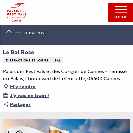
Aller
au
contenu
MENU
principal
LE BAL ROSE
Le Bal Rose
DISTRACTIONS ET LOISIRS
BAL
Palais des Festivals et des Congrès de Cannes - Terrasse
du Palais, 1 boulevard de la Croisette, 06400 Cannes
M'y rendre
J'y vais en train !
Partager