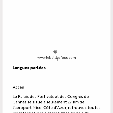
www.lebaldesfous.com
Langues parlées
Langues parlées
Accès
Accès
Le Palais des Festivals et des Congrès de
Cannes se situe à seulement 27 km de
l'aéroport Nice-Côte d'Azur, retrouvez toutes
les informations sur les lignes de bus s'y