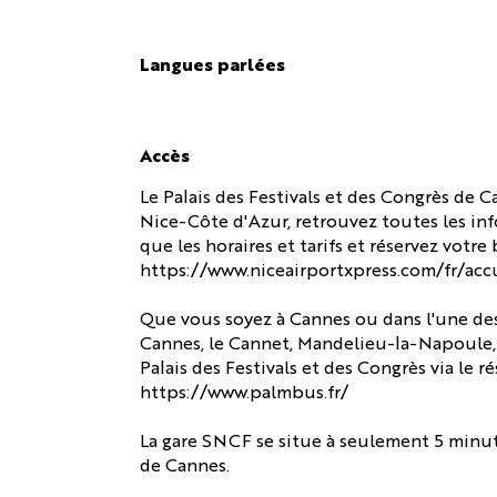
EXPOSANTS
TÉMOIGNAGES
Langues parlées
Langues parlées
Accès
Accès
Le Palais des Festivals et des Congrès de 
Nice-Côte d'Azur, retrouvez toutes les info
que les horaires et tarifs et réservez votre b
https://www.niceairportxpress.com/fr/acc
Que vous soyez à Cannes ou dans l'une des v
Cannes, le Cannet, Mandelieu-la-Napoule,
Palais des Festivals et des Congrès via le 
https://www.palmbus.fr/
La gare SNCF se situe à seulement 5 minute
de Cannes.