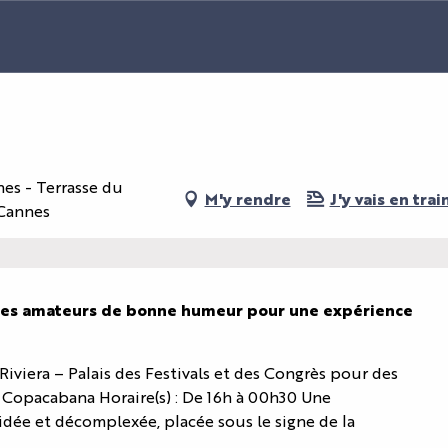
nes - Terrasse du
M'y rendre
J'y vais en train
 Cannes
us les amateurs de bonne humeur pour une expérience 
Riviera – Palais des Festivals et des Congrès pour des 
 Copacabana Horaire(s) : De 16h à 00h30 Une 
dée et décomplexée, placée sous le signe de la 