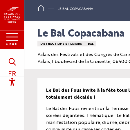
Aller
LE BAL COPACABANA
au
contenu
principal
Le Bal Copacabana
DISTRACTIONS ET LOISIRS
BAL
MENU
Palais des Festivals et des Congrès de Can
Palais, 1 boulevard de la Croisette, 06400
Recherche
FR
Accessibilité
Description
Le Bal des Fous invite à la fête to
totalement décalée !
Le Bal des Fous revient sur la Terrasse 
soirées déjantées. Thématique : Le Bal
manifestation populaire, diurne, débri
convivialité qui casse les codes en...