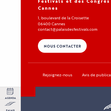
Festivals et des Congrès
Cannes
1, boulevard de la Croisette
06400 Cannes
contact@palaisdesfestivals.com
NOUS CONTACTER
Rejoignez-nous
Avis de publica
Espace organisateur
Espace exposant
Espace presse
AGENDA
Espace carrière
PALAIS