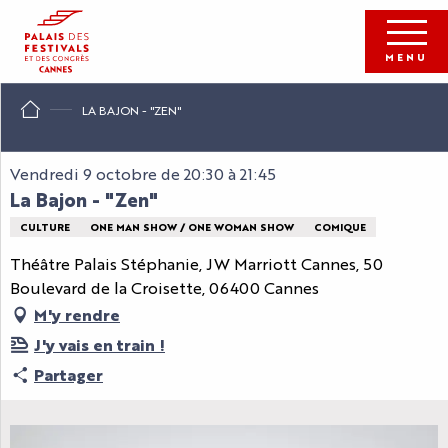
Aller
au
contenu
MENU
principal
LA BAJON - "ZEN"
Vendredi 9 octobre de 20:30 à 21:45
La Bajon - "Zen"
CULTURE
ONE MAN SHOW / ONE WOMAN SHOW
COMIQUE
Théâtre Palais Stéphanie, JW Marriott Cannes, 50
Boulevard de la Croisette, 06400 Cannes
M'y rendre
J'y vais en train !
Partager