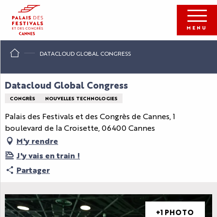
Aller
au
contenu
MENU
principal
DATACLOUD GLOBAL CONGRESS
Datacloud Global Congress
CONGRÈS
NOUVELLES TECHNOLOGIES
Palais des Festivals et des Congrès de Cannes, 1
boulevard de la Croisette, 06400 Cannes
M'y rendre
J'y vais en train !
Partager
+1 PHOTO