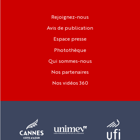
Rejoignez-nous
Avis de publication
Espace presse
Photothèque
Qui sommes-nous
Nos partenaires
Nos vidéos 360