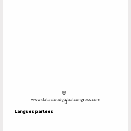
www.datacloudglobalcongress.com
Langues parlées
Langues parlées