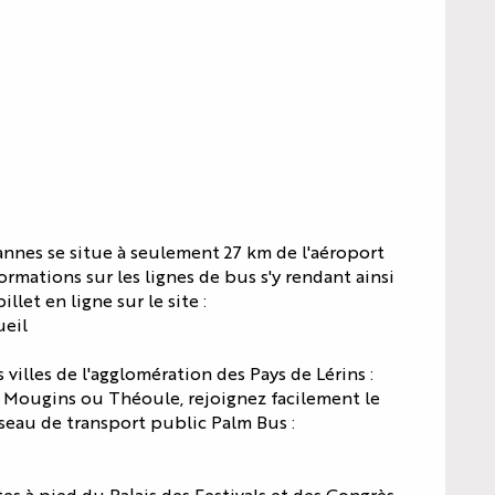
Cannes se situe à seulement 27 km de l'aéroport
rmations sur les lignes de bus s'y rendant ainsi
illet en ligne sur le site :
ueil
illes de l'agglomération des Pays de Lérins :
 Mougins ou Théoule, rejoignez facilement le
réseau de transport public Palm Bus :
s à pied du Palais des Festivals et des Congrès