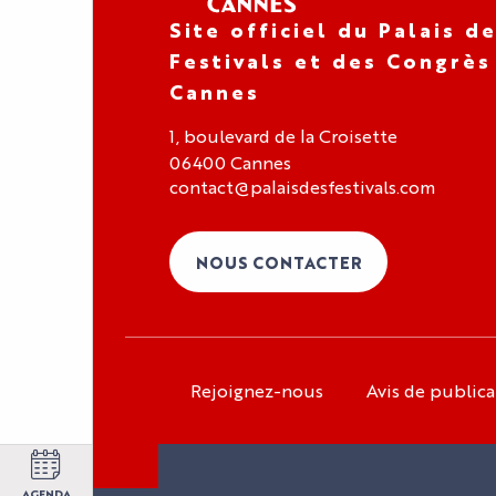
Site officiel du Palais d
Festivals et des Congrès
Cannes
1, boulevard de la Croisette
06400 Cannes
contact@palaisdesfestivals.com
NOUS CONTACTER
Rejoignez-nous
Avis de publica
Espace organisateur
Espace exposant
Espace presse
AGENDA