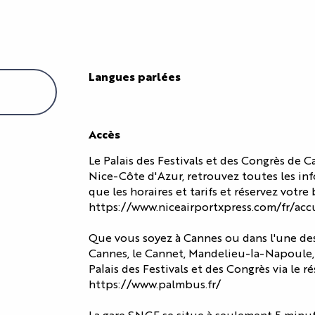
ACCÈS
EXPOSANTS
TÉMOIGNAGES
Langues parlées
Langues parlées
Accès
Accès
Le Palais des Festivals et des Congrès de 
Nice-Côte d'Azur, retrouvez toutes les info
que les horaires et tarifs et réservez votre b
https://www.niceairportxpress.com/fr/acc
Que vous soyez à Cannes ou dans l'une des v
Cannes, le Cannet, Mandelieu-la-Napoule,
Palais des Festivals et des Congrès via le 
https://www.palmbus.fr/
La gare SNCF se situe à seulement 5 minute