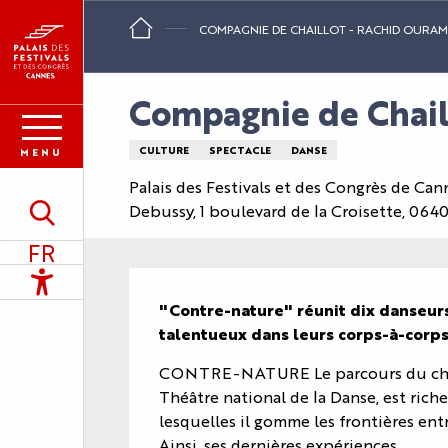
Aller
COMPAGNIE DE CHAILLOT - RACHID OURA
au
contenu
principal
Compagnie de Chail
CULTURE
SPECTACLE
DANSE
MENU
Palais des Festivals et des Congrès de Ca
Debussy, 1 boulevard de la Croisette, 06
Recherche
FR
Accessibilité
Description
"Contre-nature" réunit dix danseurs 
talentueux dans leurs corps-à-corps
CONTRE-NATURE Le parcours du choré
Théâtre national de la Danse, est riche
lesquelles il gomme les frontières entre
Ainsi, ses dernières expériences...