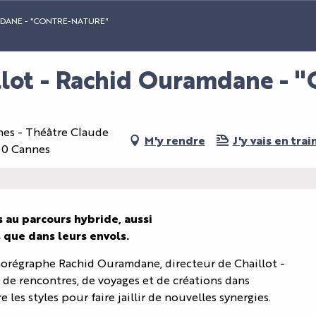
MDANE - "CONTRE-NATURE"
lot - Rachid Ouramdane - "
nnes - Théâtre Claude
M'y rendre
J'y vais en train
400 Cannes
au parcours hybride, aussi

 que dans leurs envols.
graphe Rachid Ouramdane, directeur de Chaillot - 
 de rencontres, de voyages et de créations dans 
 les styles pour faire jaillir de nouvelles synergies. 