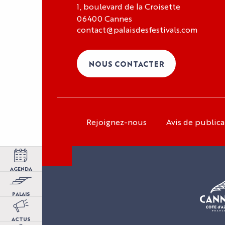
1, boulevard de la Croisette
06400 Cannes
contact@palaisdesfestivals.com
NOUS CONTACTER
Rejoignez-nous
Avis de publica
Espace organisateur
Espace exposant
Espace presse
AGENDA
Espace carrière
PALAIS
Avis de publication
Qui sommes-nous ?
ACTUS