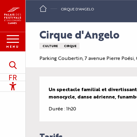
Aller
CIRQUE D'ANGELO
au
contenu
principal
Cirque d'Angelo
CULTURE
CIRQUE
MENU
Parking Coubertin, 7 avenue Pierre Poési
Recherche
FR
Description
Accessibilité
Un spectacle familial et divertissant
monocycle, danse aérienne, funambu
Durée : 1h20
Tarifs