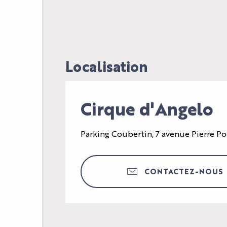
Localisation
Cirque d'Angelo
L'AGENDA
LE PALAIS
Parking Coubertin, 7 avenue Pierre Po
LES ACTUALITÉS
VOTRE ÉVÈNEMENT
INFOS PRATIQUES
CONTACTEZ-NOUS