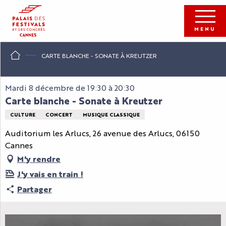
Aller
au
contenu
MENU
principal
CARTE BLANCHE - SONATE À KREUTZER
Mardi 8 décembre de 19:30 à 20:30
Carte blanche - Sonate à Kreutzer
CULTURE
CONCERT
MUSIQUE CLASSIQUE
Auditorium les Arlucs, 26 avenue des Arlucs, 06150
Cannes
M'y rendre
J'y vais en train !
Partager