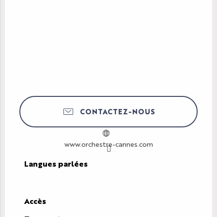
CONTACTEZ-NOUS
www.orchestre-cannes.com
Langues parlées
Langues parlées
Accès
Accès