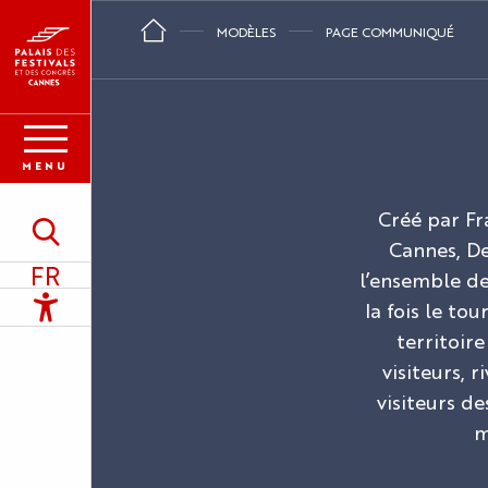
Aller
MODÈLES
PAGE COMMUNIQUÉ
au
contenu
principal
MENU
Créé par Fr
Recherche
Cannes, De
FR
l’ensemble d
Accessibilité
la fois le to
territoir
visiteurs, 
visiteurs de
m