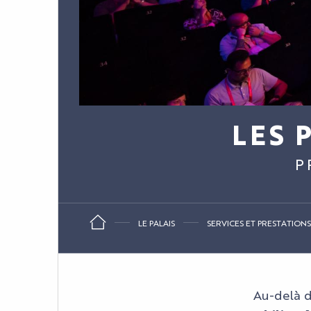
LES 
P
LE PALAIS
SERVICES ET PRESTATIONS
Au-delà d