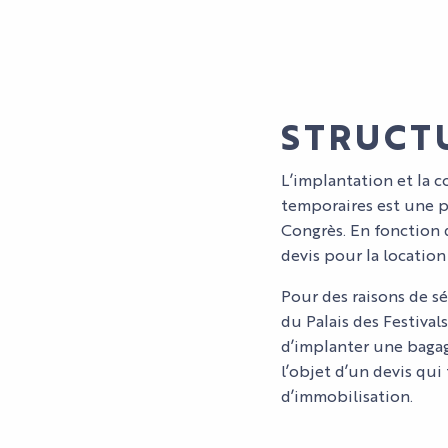
STRUCT
L’implantation et la 
temporaires est une pr
Congrès. En fonction d
devis pour la location
NOS ESPACES
ORGANISER
Pour des raisons de sé
MYTHIQUES
UN
du Palais des Festival
ÉVÈNEMENT
d’implanter une bagage
NOS
L'AGENDA
ORGANISER
l’objet d’un devis qui
EXPERTISES
LES
PROFESSIONNEL
SON SÉJOUR
TROUVER
d’immobilisation.
ET
SPE
L'A
VOTRE
HI5
DU P
DU P
ENGAGEMENTS
STU
ESPACE
L'AGENDA
ACCÈS