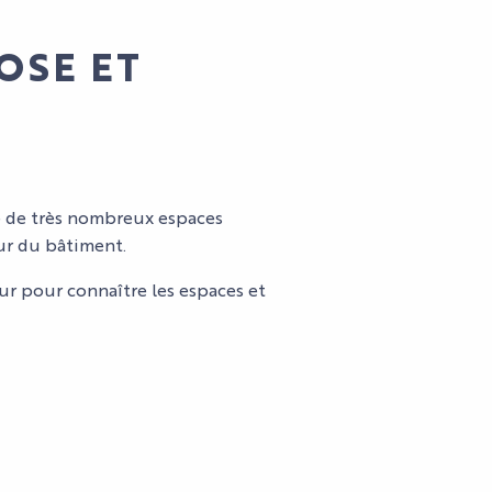
BILL
ACT
CULTUREL
NOS
OSE ET
NOS
NOUS
ÉVÈNEMENTS
SERVICES
TOUT L'AGENDA
CONTACTER
NOS SERVICES
ACCÈS
EXPOSANTS
TÉMOIGNAGES
re de très nombreux espaces
ieur du bâtiment.
ur pour connaître les espaces et