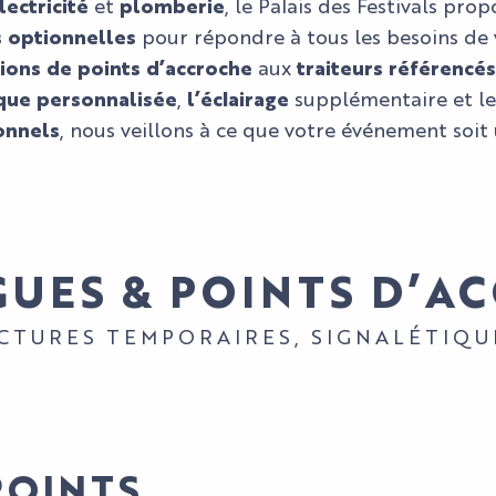
lectricité
et
plomberie
, le Palais des Festivals pr
s optionnelles
pour répondre à tous les besoins de
tions de points d’accroche
aux
traiteurs référencés
que personnalisée
,
l’éclairage
supplémentaire et l
onnels
, nous veillons à ce que votre événement soit 
GUES & POINTS D’A
CTURES TEMPORAIRES, SIGNALÉTIQU
POINTS