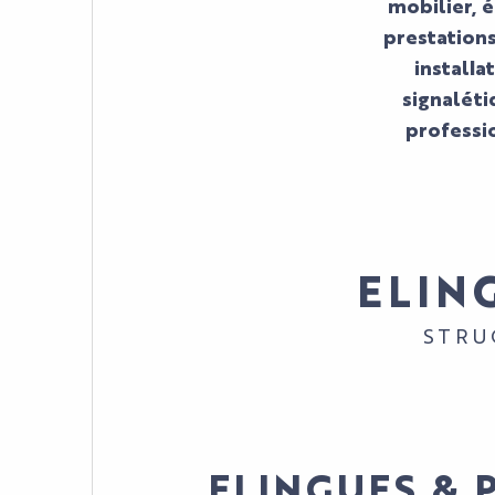
mobilier, é
prestation
installa
signaléti
professi
ELIN
STRU
ELINGUES & 