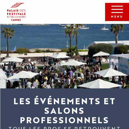
Aller
au
contenu
MENU
principal
LES ÉVÉNEMENTS ET
SALONS
PROFESSIONNELS
TOUS LES PROS SE RETROUVENT