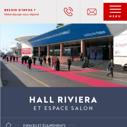
Aller
au
BESOIN D'INFOS ?
Notre équipe vous répond
contenu
MENU
principal
HALL RIVIERA
ET ESPACE SALON
ESPACES ET ÉQUIPEMENTS