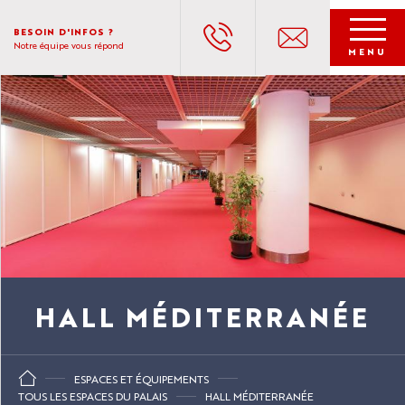
Aller
au
BESOIN D'INFOS ?
Notre équipe vous répond
contenu
MENU
principal
HALL MÉDITERRANÉE
ESPACES ET ÉQUIPEMENTS
TOUS LES ESPACES DU PALAIS
HALL MÉDITERRANÉE