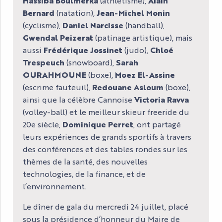
Hassiba Boulmerka
(athlétisme),
Alain
Bernard
(natation),
Jean-Michel Monin
(cyclisme),
Daniel Narcisse
(handball),
Gwendal Peizerat
(patinage artistique), mais
aussi
Frédérique Jossinet
(judo),
Chloé
Trespeuch
(snowboard),
Sarah
OURAHMOUNE
(boxe),
Moez El-Assine
(escrime fauteuil),
Redouane Asloum
(boxe),
ainsi que la célèbre Cannoise
Victoria Ravva
(volley-ball) et le meilleur skieur freeride du
20e siècle,
Dominique Perret
, ont partagé
leurs expériences de grands sportifs à travers
des conférences et des tables rondes sur les
thèmes de la santé, des nouvelles
technologies, de la finance, et de
l’environnement.
Le dîner de gala du mercredi 24 juillet, placé
sous la présidence d’honneur du Maire de