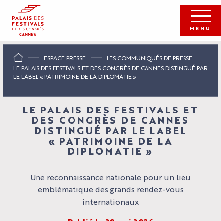
Aller
au
contenu
MENU
principal
ESPACE PRESSE
LES COMMUNIQUÉS DE PRESSE
LE PALAIS DES FESTIVALS ET DES CONGRÈS DE CANNES DISTINGUÉ PAR
LE LABEL « PATRIMOINE DE LA DIPLOMATIE »
LE PALAIS DES FESTIVALS ET
DES CONGRÈS DE CANNES
DISTINGUÉ PAR LE LABEL
« PATRIMOINE DE LA
DIPLOMATIE »
Une reconnaissance nationale pour un lieu
emblématique des grands rendez-vous
internationaux