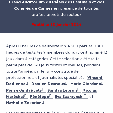
Grand Auditorium du Palais des Festivals et des
Congrès de Cannes
en présence de tous les
professionnels du secteur.
Publié le 30 janvier 2024
Après 11 heures de délibération, 4 300 parties, 2 300
heures de tests, les 9 membres du jury ont nommé 12
jeux dans 4 catégories. Cette sélection a été faite
parmi près de 520 jeux testés et évalués, pendant
toute l’année, par le jury constitué de
professionnels et journalistes spécialisés :
Vincent
Dedienne
,
Damien Desnous
,
Marie Giordana
,
Pierre-André Joly
,
Sandra Lebrun
,
Nicolas
Maréchal
,
Pénélope
,
Eva Szarzynski
, et
Nathalie Zakarian
.
Les douze nommés aux As d’Or-Jeu de l’Année 2024