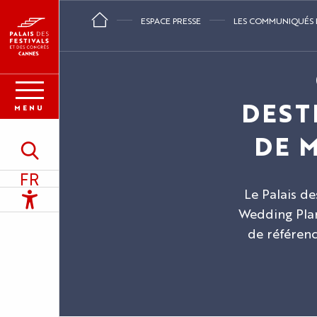
Aller
ESPACE PRESSE
LES COMMUNIQUÉS D
au
contenu
principal
DEST
MENU
DE 
Recherche
FR
Le Palais de
Accessibilité
Wedding Plan
de référenc