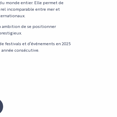
du monde entier. Elle permet de
turel incomparable entre mer et
ternationaux.
on ambition de se positionner
restigieux.
de festivals et d’événements en 2025
 année consécutive.