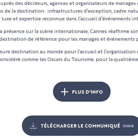
près des décideurs, agences et organisateurs de mariages 
NOS
NOUS
ÉVÈNEMENTS
es de la destination : infrastructures d’exception, cadre na
SERVICES
TOUT L'AGENDA
CONTACTER
de luxe et expertise reconnue dans l’accueil d’événements in
NOS SERVICES
ACCÈS
sa présence sur la scène internationale, Cannes réaffirme s
EXPOSANTS
stination de référence pour les mariages et événements p
TÉMOIGNAGES
leure destination au monde pour l’accueil et l’organisation 
considéré comme les Oscars du Tourisme, pour la quatrième
PLUS D'INFO
TÉLÉCHARGER LE COMMUNIQUÉ
308KB