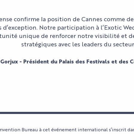
ense confirme la position de Cannes comme de
s d’exception. Notre participation à l’Exotic 
unité unique de renforcer notre visibilité et d
stratégiques avec les leaders du secteur
 Gorjux - Président du Palais des Festivals et des
NOS ESPACES
ORGANISER
MYTHIQUES
UN
ÉVÈNEMENT
NOS
L'AGENDA
ORGANISER
EXPERTISES
LES
PROFESSIONNEL
SON SÉJOUR
TROUVER
ET
SPE
L'A
VOTRE
HI5
DU P
DU P
ENGAGEMENTS
STU
ESPACE
L'AGENDA
ACCÈS
BILL
ACT
CULTUREL
vention Bureau à cet événement international s’inscrit da
NOS