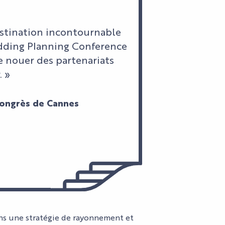
stination incontournable
Wedding Planning Conference
e nouer des partenariats
. »
 Congrès de Cannes
CTACLES
GENDA
ALAIS
ALAIS
DIO
ETTERIE
UALITÉS
ns une stratégie de rayonnement et