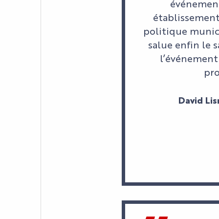
événementi
établissements
politique munici
salue enfin le 
l’événementi
pro
David Li