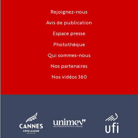
Rejoignez-nous
Avis de publication
Espace presse
Photothèque
Qui sommes-nous
Nos partenaires
Nos vidéos 360