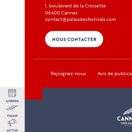
1, boulevard de la Croisette
06400 Cannes
contact@palaisdesfestivals.com
NOUS CONTACTER
Rejoignez-nous
Avis de publica
Espace organisateur
Espace exposant
Espace presse
AGENDA
Espace carrière
PALAIS
Avis de publication
Qui sommes-nous ?
ACTUS