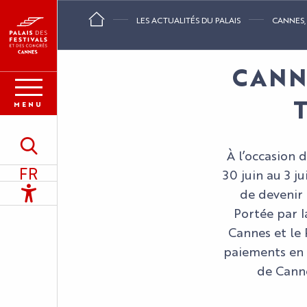
Aller
LES ACTUALITÉS DU PALAIS
CANNES,
au
contenu
principal
CANN
MENU
Recherche
À l’occasion 
FR
30 juin au 3 ju
Accessibilité
de devenir 
Portée par l
Cannes et le 
paiements en c
de Canne