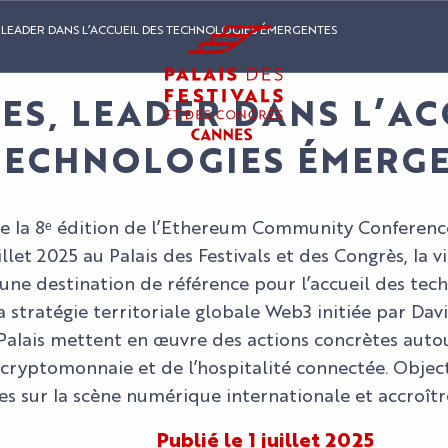
 LEADER DANS L’ACCUEIL DES TECHNOLOGIES ÉMERGENTES
ES, LEADER DANS L’AC
TECHNOLOGIES ÉMERG
de la 8ᵉ édition de l’Ethereum Community Conferenc
illet 2025 au Palais des Festivals et des Congrès, la 
une destination de référence pour l’accueil des tec
a stratégie territoriale globale Web3 initiée par Davi
Palais mettent en œuvre des actions concrètes autou
ryptomonnaie et de l’hospitalité connectée. Objectif
s sur la scène numérique internationale et accroître
Publié le 1 juillet 2025