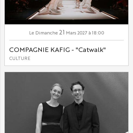
21
Dimanche
Mars
2027
à 18:00
Le
COMPAGNIE KAFIG - "Catwalk"
CULTURE