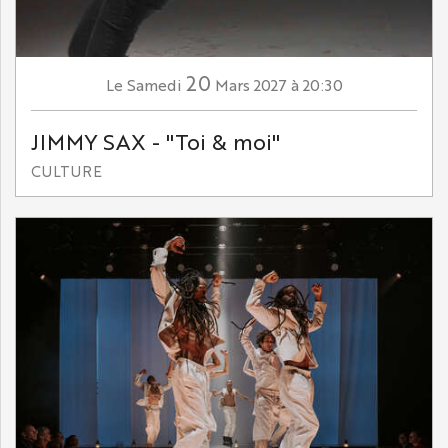
20
Samedi
Mars
2027
à 20:30
Le
JIMMY SAX - "Toi & moi"
CULTURE