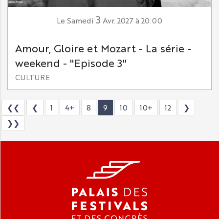
3
Samedi
Avr.
2027
à 20:00
Le
Amour, Gloire et Mozart - La série -
weekend - "Episode 3"
CULTURE
❮❮
❮
1
4+
8
9
10
10+
12
❯
❯❯