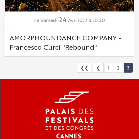
24
Samedi
Avr.
2027
à 20:30
Le
AMORPHOUS DANCE COMPANY -
Francesco Curci "Rebound"
❮❮
❮
1
2
3