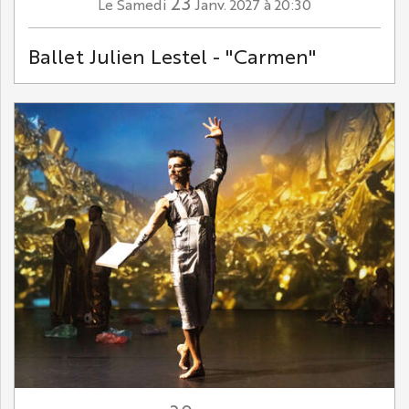
23
Samedi
Janv.
2027
à 20:30
Le
Ballet Julien Lestel - "Carmen"