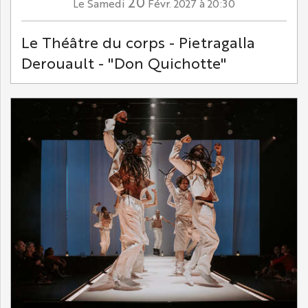
20
Samedi
Févr.
2027
à 20:30
Le
Le Théâtre du corps - Pietragalla
Derouault - "Don Quichotte"