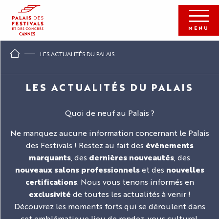
Aller
au
contenu
MENU
principal
LES ACTUALITÉS DU PALAIS
LES ACTUALITÉS DU PALAIS
Quoi de neuf au Palais ?
Ne manquez aucune information concernant le Palais
des Festivals ! Restez au fait des
événements
marquants
, des
dernières nouveautés
, des
nouveaux salons professionnels
et des
nouvelles
certifications
. Nous vous tenons informés en
exclusivité
de toutes les actualités à venir !
Découvrez les moments forts qui se déroulent dans
cet emblématique lieu de rendez-vous culturel,