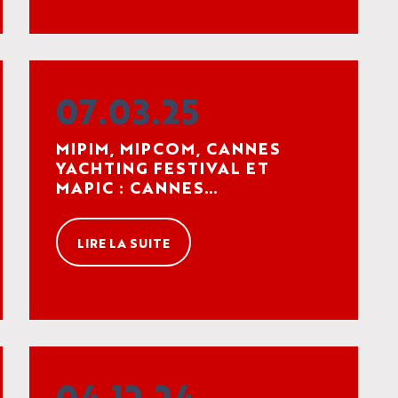
07.03.25
MIPIM, MIPCOM, CANNES
YACHTING FESTIVAL ET
MAPIC : CANNES
RENOUVELLE SON
PARTENARIAT AVEC RX
LIRE LA SUITE
FRANCE POUR LES 5 ANNÉES
À VENIR
04.12.24