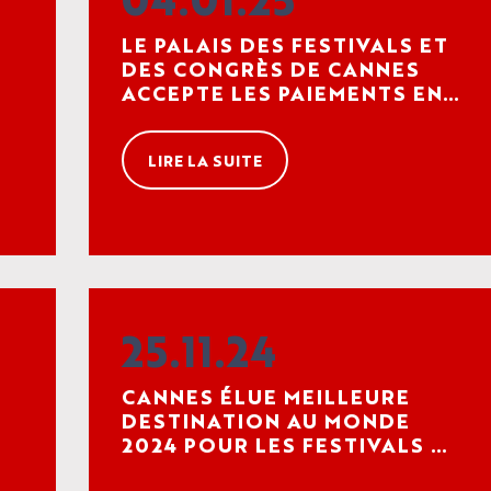
LE PALAIS DES FESTIVALS ET
DES CONGRÈS DE CANNES
ACCEPTE LES PAIEMENTS EN
CRYPTOMONNAIE, UNE
PREMIÈRE EN FRANCE
LIRE LA SUITE
NOS ESPACES
ORGANISER
MYTHIQUES
UN
ÉVÈNEMENT
NOS
25.11.24
L'AGENDA
ORGANISER
EXPERTISES
LES
PROFESSIONNEL
SON SÉJOUR
TROUVER
ET
SPE
L'A
CANNES ÉLUE MEILLEURE
VOTRE
HI5
DU P
DU P
ENGAGEMENTS
DESTINATION AU MONDE
STU
ESPACE
L'AGENDA
ACCÈS
2024 POUR LES FESTIVALS ET
BILL
ACT
CULTUREL
EVENEMENTS
NOS