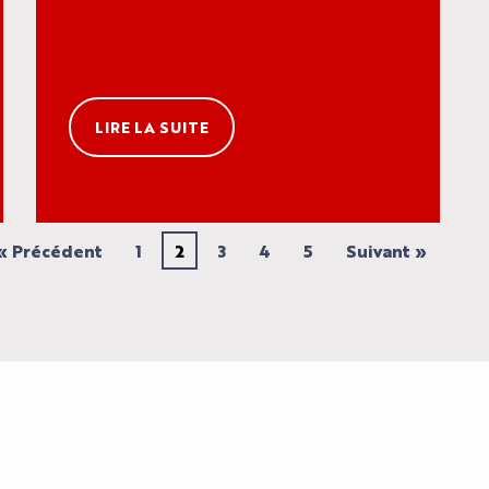
LIRE LA SUITE
« Précédent
1
2
3
4
5
Suivant »