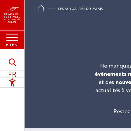
Aller
LES ACTUALITÉS DU PALAIS
au
contenu
principal
MENU
Recherche
Ne manquez a
FR
événements 
Accessibilité
et des
nouvel
actualités à 
Restez