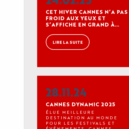
CET HIVER CANNES N’A PAS
FROID AUX YEUX ET
S’AFFICHE EN GRAND À
PARIS, LONDRES ET MILAN !
LIRE LA SUITE
28.11.24
L'AGENDA
LE PALAIS
CANNES DYNAMIC 2025
ÉLUE MEILLEURE
LES ACTUALITÉS
DESTINATION AU MONDE
VOTRE ÉVÈNEMENT
POUR LES FESTIVALS ET
ÉVÉNEMENTS, CANNES