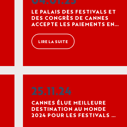
LE PALAIS DES FESTIVALS ET
DES CONGRÈS DE CANNES
ACCEPTE LES PAIEMENTS EN
CRYPTOMONNAIE, UNE
PREMIÈRE EN FRANCE
LIRE LA SUITE
NOS ESPACES
ORGANISER
MYTHIQUES
UN
ÉVÈNEMENT
NOS
25.11.24
L'AGENDA
ORGANISER
EXPERTISES
LES
PROFESSIONNEL
SON SÉJOUR
TROUVER
ET
SPE
L'A
CANNES ÉLUE MEILLEURE
VOTRE
HI5
DU P
DU P
ENGAGEMENTS
DESTINATION AU MONDE
STU
ESPACE
L'AGENDA
ACCÈS
2024 POUR LES FESTIVALS ET
BILL
ACT
CULTUREL
EVENEMENTS
NOS