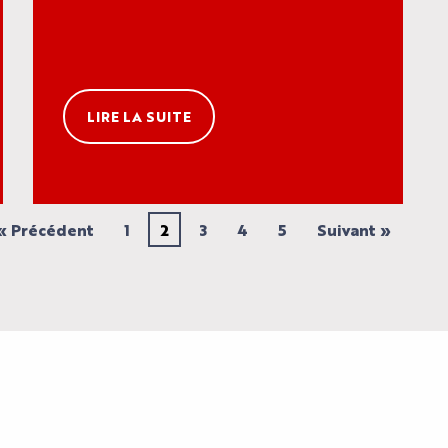
LIRE LA SUITE
« Précédent
1
2
3
4
5
Suivant »