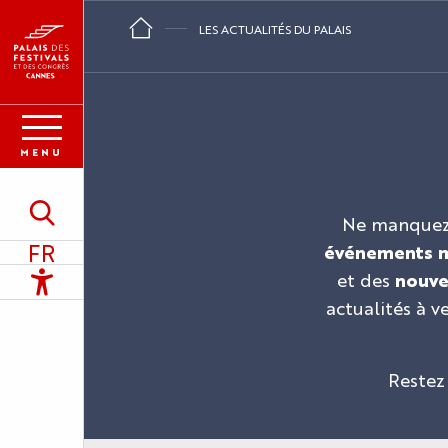
Aller
LES ACTUALITÉS DU PALAIS
au
contenu
principal
MENU
Recherche
Ne manquez a
FR
événements 
Accessibilité
et des
nouvel
actualités à 
Restez