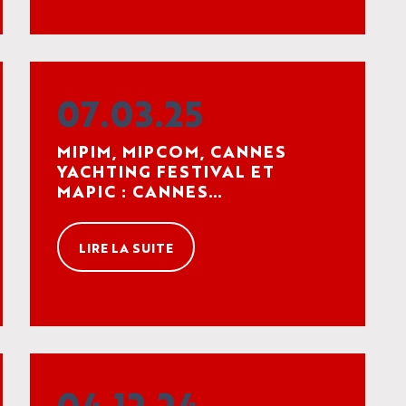
07.03.25
MIPIM, MIPCOM, CANNES
YACHTING FESTIVAL ET
MAPIC : CANNES
RENOUVELLE SON
PARTENARIAT AVEC RX
LIRE LA SUITE
FRANCE POUR LES 5 ANNÉES
À VENIR
04.12.24