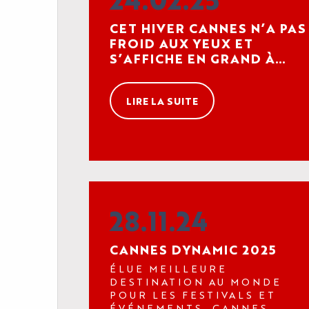
CET HIVER CANNES N’A PAS
FROID AUX YEUX ET
S’AFFICHE EN GRAND À
PARIS, LONDRES ET MILAN !
LIRE LA SUITE
28.11.24
L'AGENDA
LE PALAIS
CANNES DYNAMIC 2025
ÉLUE MEILLEURE
LES ACTUALITÉS
DESTINATION AU MONDE
VOTRE ÉVÈNEMENT
POUR LES FESTIVALS ET
ÉVÉNEMENTS, CANNES