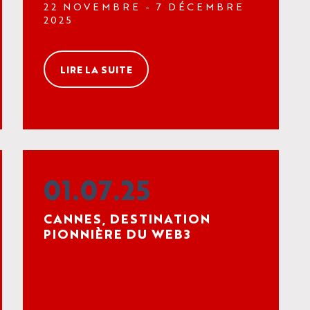
FORME...AU CŒUR DE LA
22 NOVEMBRE - 7 DÉCEMBRE
CRÉATION
2025
CHORÉGRAPHIQUE
LIRE LA SUITE
01.07.25
CANNES, DESTINATION
PIONNIÈRE DU WEB3
CTACLES
GENDA
ALAIS
ALAIS
DIO
ETTERIE
UALITÉS